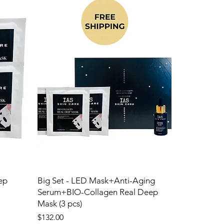
ep
Big Set - LED Mask+Anti-Aging
Serum+BIO-Collagen Real Deep
Mask (3 pcs)
Price
$132.00