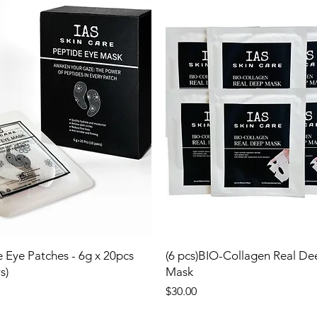
 Eye Patches - 6g x 20pcs
(6 pcs)BIO-Collagen Real De
s)
Mask
Price
$30.00