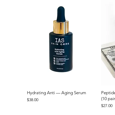
Hydrating Anti — Aging Serum
Peptide
(10 pair
Price
$38.00
Price
$27.00