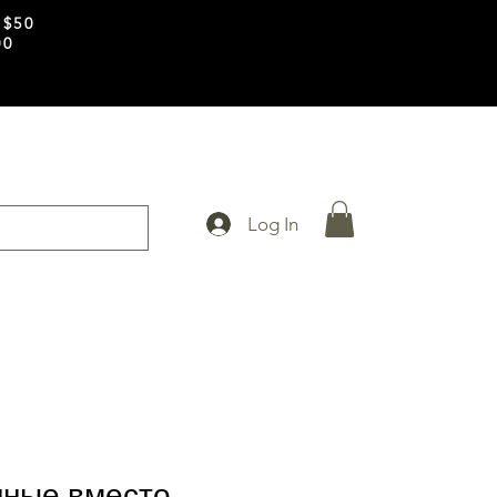
 $50
00
Log In
нные вместо