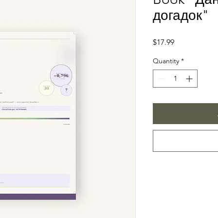
догадок"
Price
$17.99
Quantity
*