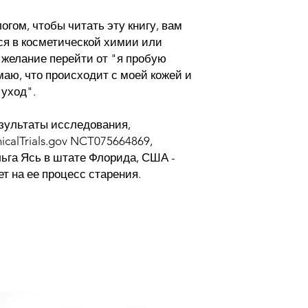
огом, чтобы читать эту книгу, вам
ся в косметической химии или
 желание перейти от "я пробую
маю, что происходит с моей кожей и
уход".
езультаты исследования,
icalTrials.gov NCT075664869,
ьга Ясь в штате Флорида, США -
ет на ее процесс старения.